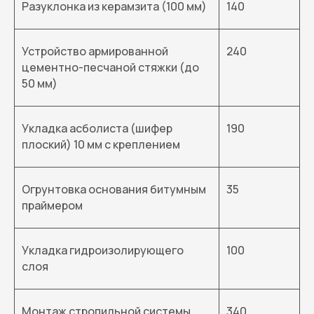
Разуклонка из керамзита (100 мм)
140
Устройство армированной
240
цементно-песчаной стяжки (до
50 мм)
Укладка асболиста (шифер
190
плоский) 10 мм с креплением
Огрунтовка основания битумным
35
праймером
Укладка гидроизолирующего
100
слоя
Монтаж стропильной системы,
340