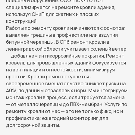
плесень и обрушение. ООО “ПСК-ТОТАЛ”
специализируется на ремонте кровли здания,
используя СНиП для скатных и плоских
конструкций.
Работы по ремонту кровли начинаются с осмотра:
выявляем трещины в профнастиле или вздутия
битумной черепицы. В СПб ремонт кровли в
ленинградской области учитывает соленый ветер
— добавляем антикоррозийные покрытия. Ремонт
кровель для промышленных зданий фокусируется
на вентиляции и огнестойкости, минимизируя
простои. Кровли ремонт окупается:
своевременное вмешательство снижает риски на
40%, по данным отраслевых норм. Мы интегрируем
монтаж кровли в процесс, если требуется замена
— от металлочерепицы до ПВХ-мембран. Услуги по
ремонту кровли от нас — это не только фикс, но и
профилактика: ежегодный мониторинг для
долгосрочной защиты.