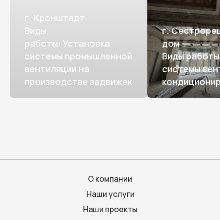
г. Кронштадт
Виды
г. Сестроре
работы: Установка
дом
системы промышленной
Виды работы
вентиляции на
системы вен
производстве задвижек
кондициони
О компании
Наши услуги
Наши проекты