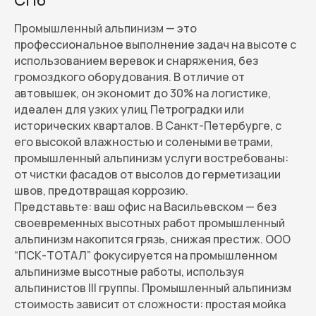
СПб
Промышленный альпинизм — это
профессиональное выполнение задач на высоте с
использованием веревок и снаряжения, без
громоздкого оборудования. В отличие от
автовышек, он экономит до 30% на логистике,
идеален для узких улиц Петроградки или
исторических кварталов. В Санкт-Петербурге, с
его высокой влажностью и солеными ветрами,
промышленный альпинизм услуги востребованы:
от чистки фасадов от высолов до герметизации
швов, предотвращая коррозию.
Представьте: ваш офис на Васильевском — без
своевременных высотных работ промышленный
альпинизм накопится грязь, снижая престиж. ООО
“ПСК-ТОТАЛ” фокусируется на промышленном
альпинизме высотные работы, используя
альпинистов III группы. Промышленный альпинизм
стоимость зависит от сложности: простая мойка