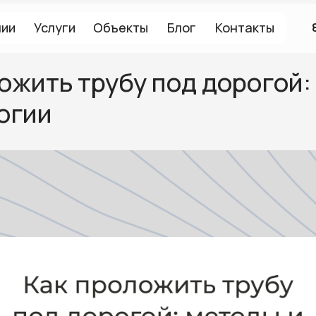
нии
Услуги
Объекты
Блог
Контакты
ожить трубу под дорогой
огии
info@psk-
total.ru