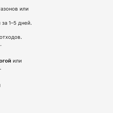
газонов или
за 1–5 дней.
отходов.
.
огой
или
.
й