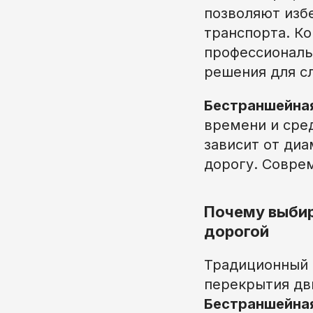
позволяют изб
транспорта. К
профессиональ
решения для с
Бестраншейная
времени и сред
зависит от диа
дорогу. Совре
Почему выби
дорогой
Традиционный 
перекрытия дв
Бестраншейная