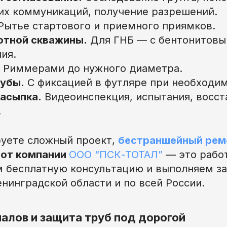
х коммуникаций, получение разрешений.
Рытье стартового и приемного приямков.
отной скважины.
Для ГНБ — с бентонитовы
ия.
Риммерами до нужного диаметра.
убы.
С фиксацией в футляре при необходим
засыпка.
Видеоинспекция, испытания, восс
.
руете сложный проект,
бестраншейный рем
от компании
ООО “ПСК-ТОТАЛ”
— это работ
 бесплатную консультацию и выполняем за
нинградской области и по всей России.
алов и защита труб под дорогой