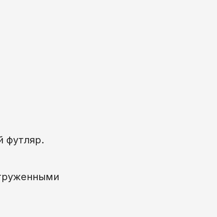
 футляр.
агруженными