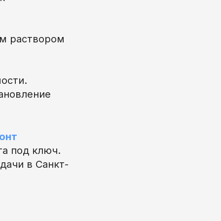
м раствором
ости.
тановление
онт
а под ключ.
дачи в Санкт-