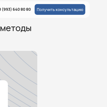
8 (993) 640 80 80‬
Получить консультацию
: методы