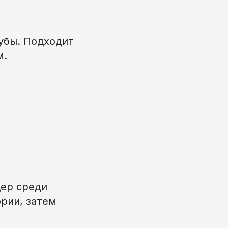
убы. Подходит
м.
ер среди
рии, затем