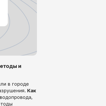
методы и
ли в городе
разрушения.
Как
 водопровода,
етоды