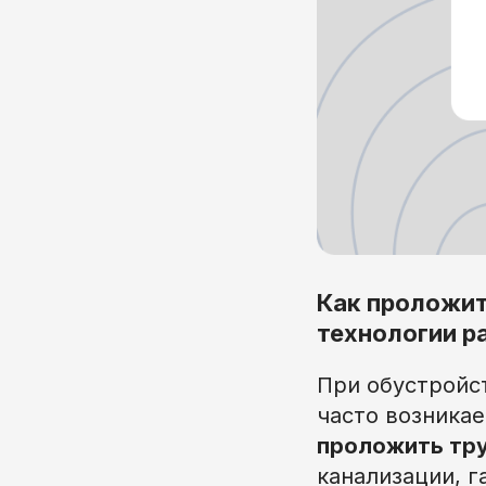
Как проложит
технологии р
При обустройс
часто возника
проложить тру
канализации, 