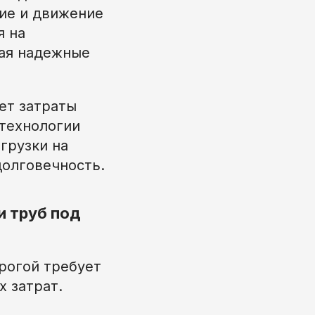
ие и движение
я на
гая надежные
т затраты
 технологии
агрузки на
долговечность.
 труб под
рогой требует
 затрат.