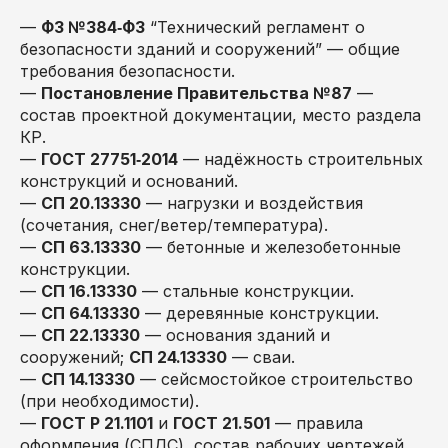
—
ФЗ №384‑ФЗ
“Технический регламент о
безопасности зданий и сооружений” — общие
требования безопасности.
—
Постановление Правительства №87
—
состав проектной документации, место раздела
КР.
—
ГОСТ 27751‑2014
— надёжность строительных
конструкций и оснований.
—
СП 20.13330
— нагрузки и воздействия
(сочетания, снег/ветер/температура).
—
СП 63.13330
— бетонные и железобетонные
конструкции.
—
СП 16.13330
— стальные конструкции.
—
СП 64.13330
— деревянные конструкции.
—
СП 22.13330
— основания зданий и
сооружений;
СП 24.13330
— сваи.
—
СП 14.13330
— сейсмостойкое строительство
(при необходимости).
—
ГОСТ Р 21.1101
и
ГОСТ 21.501
— правила
оформления (СПДС), состав рабочих чертежей.