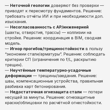
—
Неточной геологии
доверяют без проверки —
приводят к пересмотру фундаментов. Решение:
требовать отчёты ИИ и при необходимости доп.
изыскания.
—
Несогласованность с АР/инженерией
(шахты, отверстия, трассы) — коллизии на
стройке. Решение: координация в BIM, сводная
модель.
—
Игнор прогибов/трещиностойкости
в пользу
“экономии стали/арматуры”. Решение: соблюдать
критерии СП (ограничения по f/L, раскрытию
трещин).
—
Неучтённые температурно‑усадочные
деформации
— трещины/заедания. Решение:
швы, компенсационные устройства, правильная
разбивка карт бетонирования.
—
Недостаточная огнезащита стали
— потери
несущей за минуты. Решение: огнезащитные
краски/облицовки по расчётной огнестойкости.